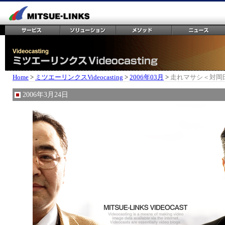
Home
>
ミツエーリンクスVideocasting
>
2006年03月
>
走れマサシ＜対岡
2006年3月24日